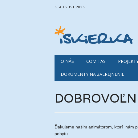
6. AUGUST 2026
Main menu
Skip
O NÁS
COMITAS
PROJEKT
to
content
DOKUMENTY NA ZVEREJNENIE
DOBROVOĽNÍ
Ďakujeme našim animátorom, ktorí nám pom
pobytu.