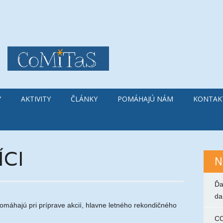
Y
AKTIVITY
ČLÁNKY
POMÁHAJÚ NÁM
KONTAK
CI
N
Ďa
da
áhajú pri príprave akcií, hlavne letného rekondičného
C