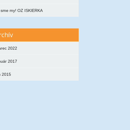
 sme my! OZ ISKIERKA
rchív
rec 2022
nuár 2017
n 2015