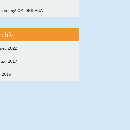
 sme my! OZ ISKIERKA
rchív
rec 2022
nuár 2017
n 2015