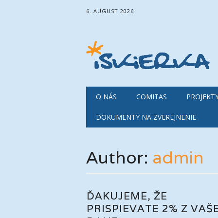
6. AUGUST 2026
Main menu
Skip
O NÁS
COMITAS
PROJEKT
to
content
DOKUMENTY NA ZVEREJNENIE
Author:
admin
ĎAKUJEME, ŽE
PRISPIEVATE 2% Z VAŠ