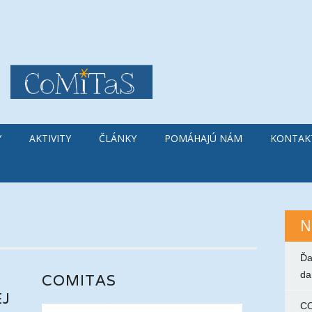
Y
AKTIVITY
ČLÁNKY
POMÁHAJÚ NÁM
KONTAK
N
Ďa
da
COMITAS
EJ
C