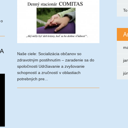
To
 o
A
ma
KA
Naše ciele: Socializácia občanov so
zdravotným postihnutím – zaradenie sa do
ja
spoločnosti Udržiavanie a zvyšovanie
schopností a zručností v oblastiach
jú
potrebných pre...